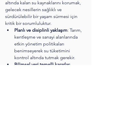
altında kalan su kaynaklarını korumak, 
gelecek nesillerin sağlıklı ve 
sürdürülebilir bir yaşam sürmesi için 
kritik bir sorumluluktur.
Planlı ve disiplinli yaklaşım
: Tarım, 
kentleşme ve sanayi alanlarında 
etkin yönetim politikaları 
benimseyerek su tüketimini 
kontrol altında tutmak gerekir.
Bilimsel veri temelli kararlar
: 
Düzenli gözlem kuyuları, bilimsel 
raporlar ve ar-ge çalışmalarıyla su 
yönetim stratejilerini sürekli 
güncellemek şarttır.
Toplumsal farkındalık
: Bireysel ve 
kurumsal düzeyde su tasarrufunun 
özendirilmesi, yeraltı suyu ve 
ekosistemlerin korunmasını 
kolaylaştırır.