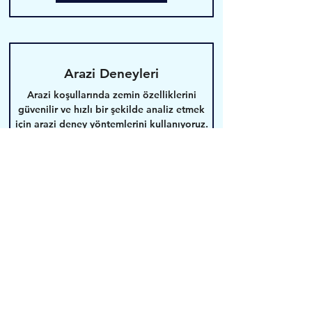
Arazi Deneyleri
Arazi koşullarında zemin özelliklerini
güvenilir ve hızlı bir şekilde analiz etmek
için arazi deney yöntemlerini kullanıyoruz.
Bilgi Al
Bizimle İletişime Geçin
Firmamızla iletişime geçmek ve
ihtiyaçlarınızı belirlemek için formu
doldurun.