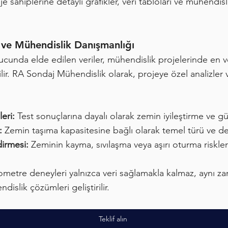
sahiplerine detaylı grafikler, veri tabloları ve mühendis
ve Mühendislik Danışmanlığı
cunda elde edilen veriler, mühendislik projelerinde en v
ilir. RA Sondaj Mühendislik olarak, projeye özel analizler
eri:
Test sonuçlarına dayalı olarak zemin iyileştirme ve gü
r:
Zemin taşıma kapasitesine bağlı olarak temel türü ve deri
irmesi:
Zeminin kayma, sıvılaşma veya aşırı oturma riskleri 
metre deneyleri yalnızca veri sağlamakla kalmaz, aynı z
slik çözümleri geliştirilir.
Teklif alın