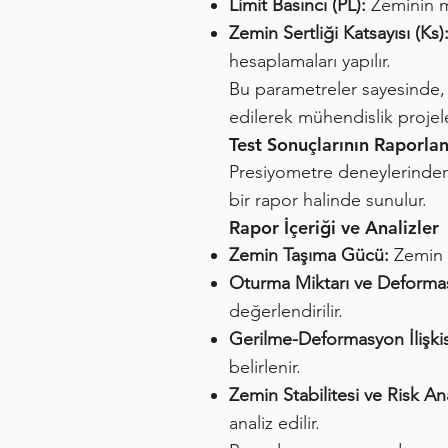
Limit Basıncı (PL):
Zeminin ma
Zemin Sertliği Katsayısı (Ks)
hesaplamaları yapılır.
Bu parametreler sayesinde, z
edilerek mühendislik projel
Test Sonuçlarının Raporla
Presiyometre deneylerinden 
bir rapor halinde sunulur.
Rapor İçeriği ve Analizler
Zemin Taşıma Gücü:
Zemin v
Oturma Miktarı ve Deformas
değerlendirilir.
Gerilme-Deformasyon İlişkis
belirlenir.
Zemin Stabilitesi ve Risk Ana
analiz edilir.