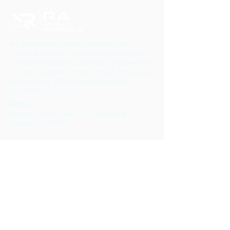
RA Mühendislik olarak, zemin etütleri,
jeoteknik analizler, su ve maden sondajları,
jeofizik ve georadar çalışmaları, presiyometre
ve arazi deneyleri ile mühendislik projeleriniz
için güvenilir, detaylı ve sürdürülebilir
çözümler sunuyoruz.
Adres
Kızılcaşar Mah. Zafer Cad. No 6A/14
Gölbaşı / ANKARA
İletişim:
0505 747 48 20
Yazılarımız
Sondaj ve İş Güvenliği:
Alınması Gereken Tedbirler